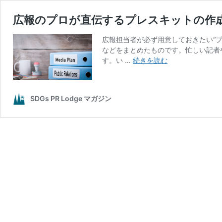
広報のプロが直伝するプレスキットの作
広報担当者が必ず用意しておきたい“
などをまとめたものです。忙しい記者
広
す。い …
続きを読む
報
の
プ
SDGs PR Lodge マガジン
ロ
が
直
伝
す
る
プ
レ
ス
キ
ッ
ト