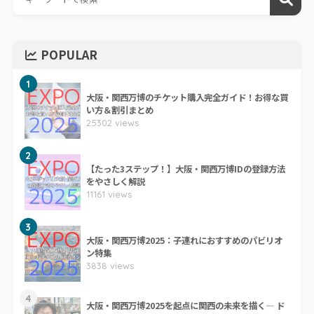
POPULAR
1
大阪・関西万博のチケット購入完全ガイド！お得な買
い方＆割引まとめ
25302 views
2
【たった3ステップ！】大阪・関西万博IDの登録方法
をやさしく解説
11161 views
3
大阪・関西万博2025：子連れにおすすめのパビリオ
ン特集
3838 views
4
大阪・関西万博2025を起点に関西の未来を描く― ド