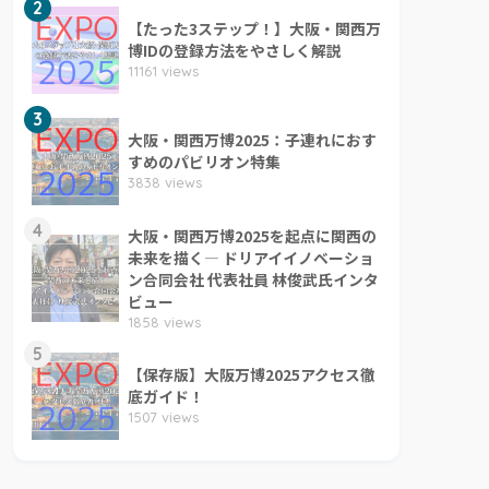
2
【たった3ステップ！】大阪・関西万
博IDの登録方法をやさしく解説
11161 views
3
大阪・関西万博2025：子連れにおす
すめのパビリオン特集
3838 views
4
大阪・関西万博2025を起点に関西の
未来を描く― ドリアイイノベーショ
ン合同会社 代表社員 林俊武氏インタ
ビュー
1858 views
5
【保存版】大阪万博2025アクセス徹
底ガイド！
1507 views