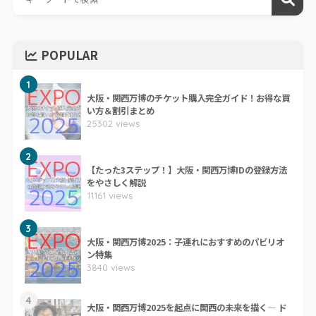
POPULAR
1
大阪・関西万博のチケット購入完全ガイド！お得な買
い方＆割引まとめ
25302 views
2
【たった3ステップ！】大阪・関西万博IDの登録方法
をやさしく解説
11161 views
3
大阪・関西万博2025：子連れにおすすめのパビリオ
ン特集
3840 views
4
大阪・関西万博2025を起点に関西の未来を描く― ド