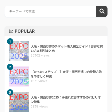
POPULAR
1
大阪・関西万博のチケット購入完全ガイド！お得な買
い方＆割引まとめ
25302 views
2
【たった3ステップ！】大阪・関西万博IDの登録方法
をやさしく解説
11161 views
3
大阪・関西万博2025：子連れにおすすめのパビリオ
ン特集
3838 views