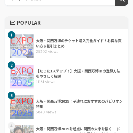
POPULAR
1
大阪・関西万博のチケット購入完全ガイド！お得な買
い方＆割引まとめ
25302 views
2
【たった3ステップ！】大阪・関西万博IDの登録方法
をやさしく解説
11161 views
3
大阪・関西万博2025：子連れにおすすめのパビリオン
特集
3840 views
4
大阪・関西万博2025を起点に関西の未来を描く― ド