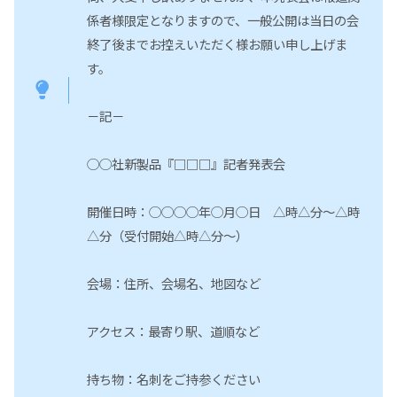
係者様限定となりますので、一般公開は当日の会
終了後までお控えいただく様お願い申し上げま
す。
－記－
◯◯社新製品『□□□』記者発表会
開催日時：◯◯◯◯年◯月◯日 △時△分〜△時
△分（受付開始△時△分〜）
会場：住所、会場名、地図など
アクセス：最寄り駅、道順など
持ち物：名刺をご持参ください