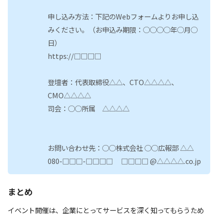
申し込み方法：下記のWebフォームよりお申し込
みください。（お申込み期限：◯◯◯◯年◯月◯
日）
https://□□□□
登壇者：代表取締役△△、CTO△△△△、
CMO△△△△
司会：◯◯所属 △△△△
お問い合わせ先：◯◯株式会社 ◯◯広報部 △△
080-□□□-□□□□ □□□□ @△△△△.co.jp
まとめ
イベント開催は、企業にとってサービスを深く知ってもらうため