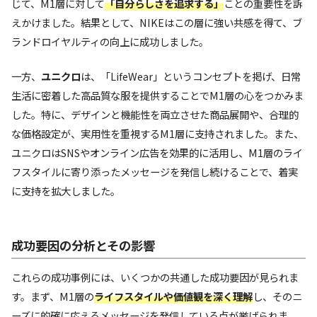
じて、M1層に対して
「自分らしさを追求する」
ことの重要性を訴
えかけました。結果として、NIKEはこの層に強い共感を得て、ブ
ランドロイヤルティの向上に成功しました。
一方、
ユニクロ
は、「LifeWear」というコンセプトを掲げ、日常
生活に密着した高品質な服を提供することでM1層の心をつかみま
した。特に、デザインと機能性を両立させた商品展開や、合理的
な価格設定が、実用性を重視するM1層に支持されました。また、
ユニクロはSNSやオンライン広告を効果的に活用し、M1層のライ
フスタイルに寄り添ったメッセージを発信し続けることで、着実
に支持を拡大しました。
成功要因の分析とその影響
これらの成功事例には、いくつかの共通した成功要因が見られま
す。まず、M1層の
ライフスタイルや価値観を深く理解
し、そのニ
ーズに的確に応えるメッセージを発信している点が挙げられま